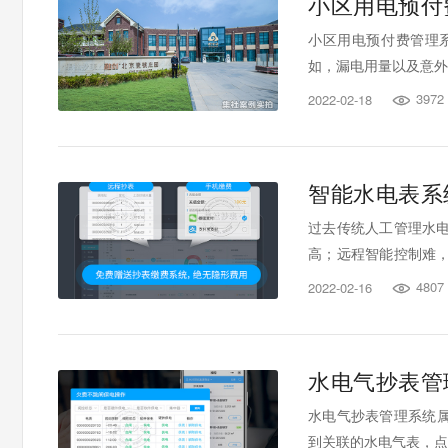
小区用电预付
小区用电预付费管理
如，漏电用量以及意外
3972
2022-02-18

智能水电表系
过去传统人工管理水
高；远程智能控制难
问题，长期困扰着水电
4807
2022-02-16

水电气抄表管
水电气抄表管理系统属
到关联的水电气表，点