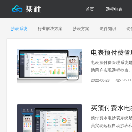
首页
远程电表
抄表系统
行业解决方案
抄表方案
硬件知识
硬
电表预付费管
电表预付费管理系统是
助用户实现远程抄表
网站等多用户端操作
9530
2022-06-28

表管理人员的工作效率
买预付费水电
预付费水电抄表系统
员实现远程自动抄表