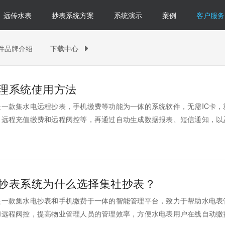
远传水表
抄表系统方案
系统演示
案例
客户服务
件品牌介绍
下载中心

理系统使用方法
一款集水电远程抄表，手机缴费等功能为一体的系统软件，无需IC卡，
、远程充值缴费和远程阀控等，再通过自动生成数据报表、短信通知，以
形式，轻松帮助物业人员解决抄表难、收费难、管理难等问题，大大地提
，下面就带大家一起来具体了解下电表预付费管理系统使用方法。
抄表系统为什么选择集社抄表？
是一款集水电抄表和手机缴费于一体的智能管理平台，致力于帮助水电表
和远程阀控，提高物业管理人员的管理效率，方便水电表用户在线自动缴