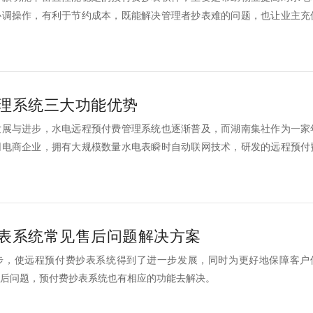
协调操作，有利于节约成本，既能解决管理者抄表难的问题，也让业主充
超3000+的客户提供了服务，品质有保障，在业内有口皆碑，下面就跟
的6大优势！
理系统三大功能优势
发展与进步，水电远程预付费管理系统也逐渐普及，而湖南集社作为一家
网电商企业，拥有大规模数量水电表瞬时自动联网技术，研发的远程预付
比较广的系统，其系统功能齐全、收缴费用方便、一台电/水表免费接入
表系统常见售后问题解决方案
步，使远程预付费抄表系统得到了进一步发展，同时为更好地保障客户
后问题，预付费抄表系统也有相应的功能去解决。