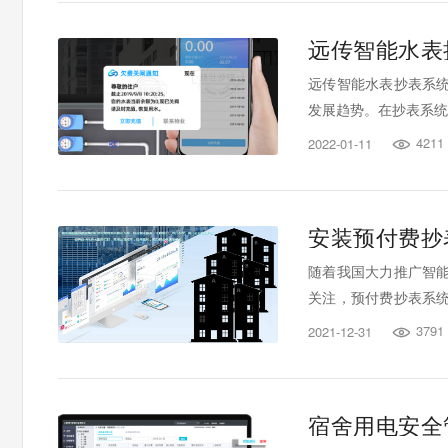
远传智能水表
远传智能水表抄表系
发展趋势。在抄表系统
4211
2022-01-11

安装预付费抄
随着我国大力推广智
关注，预付费抄表系
的管理水平，实现电网
3791
2021-12-31

宿舍用电安全