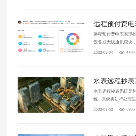
远程预付费电
远程预付费电表实现
设备或无线通讯模块
据报表，整个抄表过程
4193
2022-03-04

水表远程抄表
水表远程抄表系统是
统，系统再进行处理呈
5936
2022-03-02
