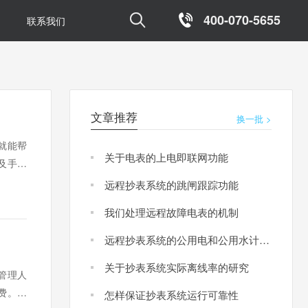

400-070-5655
联系我们
文章推荐
换一批 >
就能帮
关于电表的上电即联网功能
水电
及手机
高了电
远程抄表系统的跳闸跟踪功能
智能
我们处理远程故障电表的机制
远程智
远程抄表系统的公用电和公用水计量功能
住宅
关于抄表系统实际离线率的研究
出租
管理人
费。目
怎样保证抄表系统运行可靠性
学校