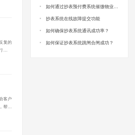
系统为
如何通过抄表预付费系统催缴物业费？
小区
抄表系统在线故障提交功能
远程电
如何确保抄表系统通讯成功率？
远程
反复的
如何保证抄表系统跳闸合闸成功？
远程抄
进行了全
版本的
助客户
，帮助