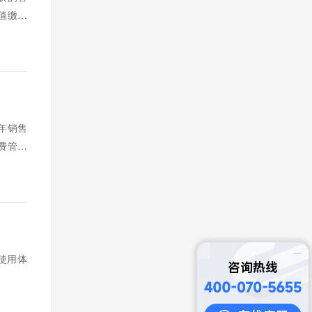
值缴费
着小编
年销售
费管理
。
使用体
咨询热线