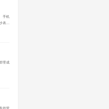
、手机
抄表系
管理成
表的管