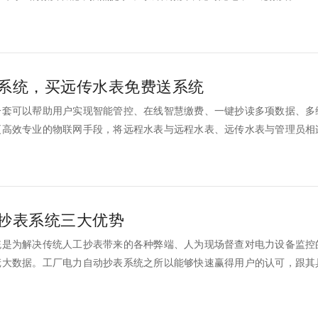
系统，买远传水表免费送系统
一套可以帮助用户实现智能管控、在线智慧缴费、一键抄读多项数据、多
更高效专业的物联网手段，将远程水表与远程水表、远传水表与管理员相
交互。
抄表系统三大优势
统是为解决传统人工抄表带来的各种弊端、人为现场督查对电力设备监控
庞大数据。工厂电力自动抄表系统之所以能够快速赢得用户的认可，跟其