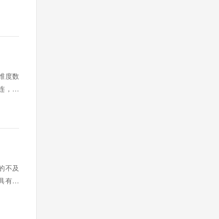
维度数
连，实
的不及
具有的