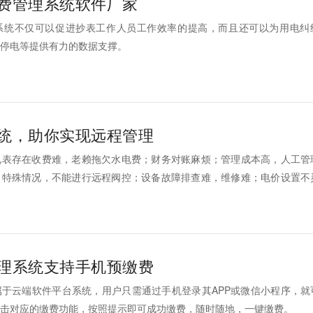
费管理系统软件厂家
系统不仅可以促进抄表工作人员工作效率的提高，而且还可以为用电纠
停电等提供有力的数据支撑。
统，助你实现远程管理
电表存在收费难，老赖拖欠水电费；财务对账麻烦；管理成本高，人工管
，特殊情况，不能进行远程阀控；设备故障排查难，维修难；电价设置不
管理员。
理系统支持手机预缴费
于云端软件平台系统，用户只需通过手机登录其APP或微信小程序，就
击对应的缴费功能，按照提示即可成功缴费，随时随地，一键缴费。