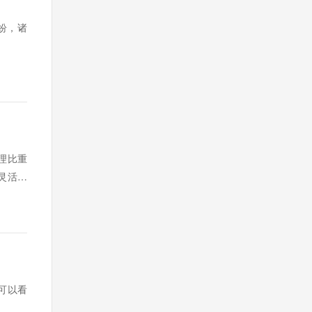
纷，诸
理比重
灵活等
可以看