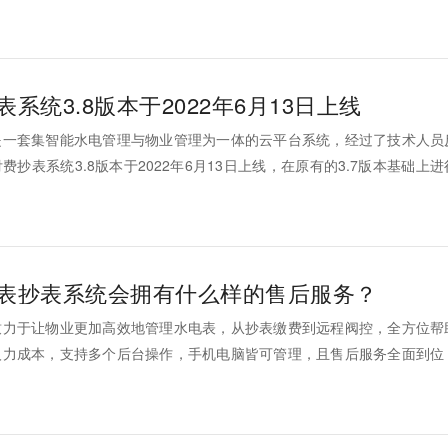
费水电抄表系统的商家很多，产品和质量各有不同，那买预付费水电抄表
系统3.8版本于2022年6月13日上线
是一套集智能水电管理与物业管理为一体的云平台系统，经过了技术人员
抄表系统3.8版本于2022年6月13日上线，在原有的3.7版本基础上
功能更为丰富齐全，操作更加便捷智能，本文就带大家具体了解一下3.8
表抄表系统会拥有什么样的售后服务？
致力于让物业更加高效地管理水电表，从抄表缴费到远程阀控，全方位帮
人力成本，支持多个后台操作，手机电脑皆可管理，且售后服务全面到位
购买集社水电表抄表系统会拥有什么样的售后服务？