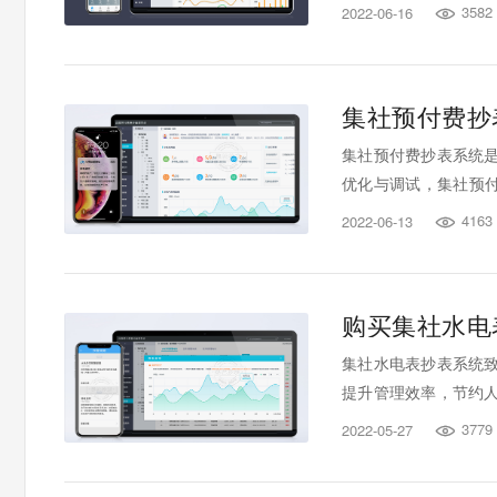
前，市场上提供预付
3582
2022-06-16

什么选择集社抄表？
集社预付费抄表
集社预付费抄表系统
优化与调试，集社预付费
面的更新迭代，让系统
4163
2022-06-13

独特之处。
购买集社水电
集社水电表抄表系统
提升管理效率，节约
用户消除后顾之忧，那
3779
2022-05-27
