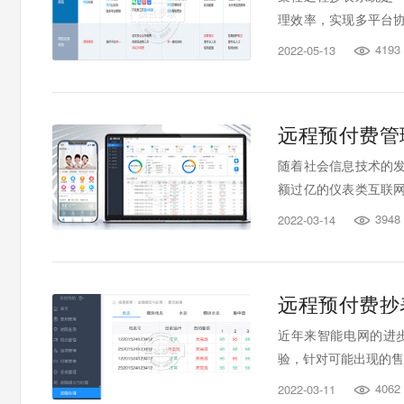
理效率，实现多平台
更便捷。目前，已经为
4193
2022-05-13

一起具体来了解一下它
远程预付费管
随着社会信息技术的
额过亿的仪表类互联
系统是目前市面上应用
3948
2022-03-14

远程预付费抄
近年来智能电网的进
验，针对可能出现的售
4062
2022-03-11
