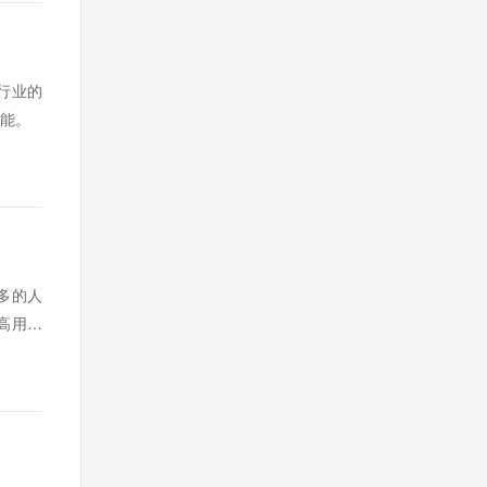
行业的
能。
多的人
高用电