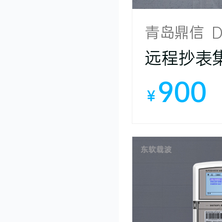
青岛鼎信 DJ
远程抄表
900
￥