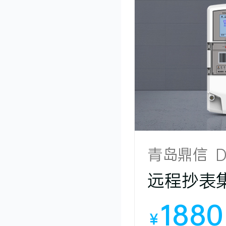
青岛鼎信 DJ
远程抄表
1880
￥