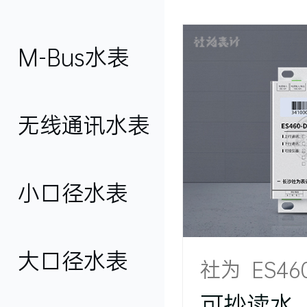
M-Bus水表
社为表计
社为/宏江
无线通讯水表
连水水表
常德水表

小口径水表
海兴泽联
杭州炬华
大口径水表
社为 ES46
可抄读水