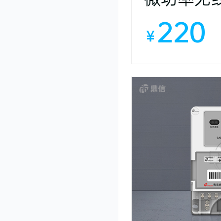
220
￥