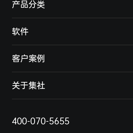
产品分类
远程智能电表
软件
远传智能水表
远程预付费系统
客户案例
流量仪表
能耗监测系统
典型案例
关于集社
采集终端
行业解决方案
远程抄表缴费案例
联系我们
电表抄表方案
400-070-5655
最新案例
公司简介