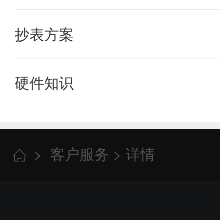
老旧小区水表改造方案需要花多
抄表方案
学校宿舍水电表管理解决方案有
硬件知识
查看更多
大口径nb物联网水表需要插卡
查看更多
>
客户服务
> 详情

查看更多