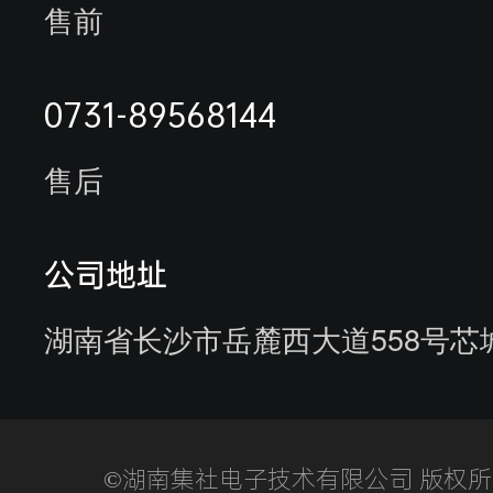
水表抄表方案
售前
能耗监测系统案例
荣誉资质
未拍摄客户名单
0731-89568144
合作伙伴
售后
客户来访
客户服务
参观供应商
公司地址
湖南省长沙市岳麓西大道558号芯
©湖南集社电子技术有限公司 版权所有湘I