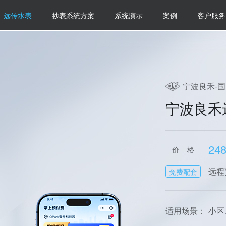
远传水表
抄表系统方案
系统演示
案例
客户服务
宁波良禾-
宁波良禾
248
价 格
远程
免费配套
适用场景：
小区