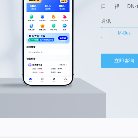
口 径：
DN-
通讯
M-Bus
立即咨询