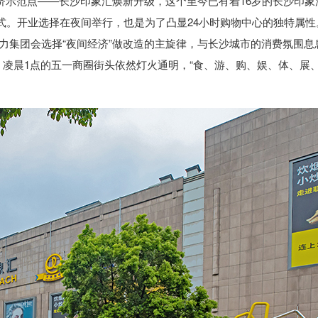
经济示范点——长沙印象汇焕新升级，这个至今已有着16岁的长沙印象
式。开业选择在夜间举行，也是为了凸显24小时购物中心的独特属性
力集团会选择“夜间经济”做改造的主旋律，与长沙城市的消费氛围息
，凌晨1点的五一商圈街头依然灯火通明，“食、游、购、娱、体、展