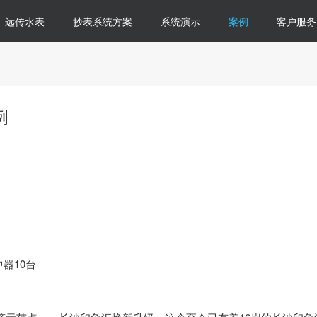
远传水表
抄表系统方案
系统演示
案例
客户服务
例
中器10台