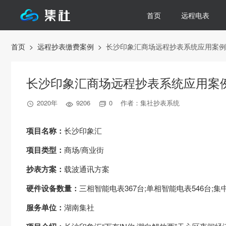
首页
远程电表
首页
>
远程抄表缴费案例
>
长沙印象汇商场远程抄表系统应用案例
长沙印象汇商场远程抄表系统应用案
2020年
9206
0 作者：集社抄表系统



项目名称：
长沙印象汇
项目类型：
商场/商业街
抄表方案：
载波通讯方案
硬件设备数量：
三相智能电表367台;单相智能电表546台;集
服务单位：
湖南集社