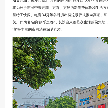
项目介绍：
长沙印象汇“万有IN你·潮向解放西”天心区夜间
将为长沙市民带来更潮、更嗨、更酷的新消费体验和生活方
星特工快闪、电音DJ秀等各种演出将这场仪式推向高潮。印
关。作为著名的“娱乐之都”，长沙自来都是夜生活的聚集地
演”等丰富的夜间消费深受喜爱。