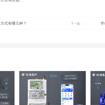
表方式有哪几种？
学
下一篇：