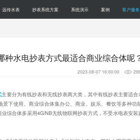
远传水表
抄表系统方案
系统演示
案例
客户服务
哪种水电抄表方式最适合商业综合体呢

2023-08-07 16:00:00
29
式
主要分为有线抄表和无线抄表两大类，其中有线抄表主要适合
场景下使用。商业综合体集办公、商业、娱乐、餐饮等多种功
业综合体多采用4G/NB无线物联网抄表方式，不受水电表安