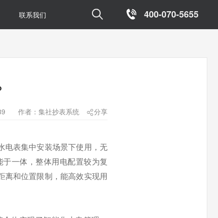

400-070-5655
联系我们
？
89
作者：集社抄表系统
分享

水电表集中安装场景下使用，无
能于一体，整体用电配置较为复
装距离和位置限制，能高效实现用